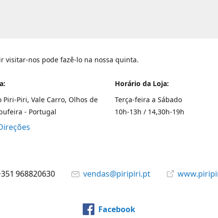
ir visitar-nos pode fazê-lo na nossa quinta.
a:
Horário da Loja:
 Piri-Piri, Vale Carro, Olhos de
Terça-feira a Sábado
bufeira - Portugal
10h-13h / 14,30h-19h
Direções
+351 968820630
vendas@piripiri.pt
www.piripir
Facebook